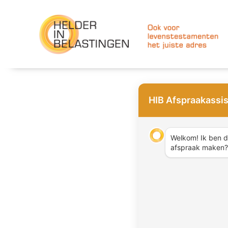
Ga
naar
de
inhoud
HIB Afspraakassis
Welkom! Ik ben de
afspraak maken?