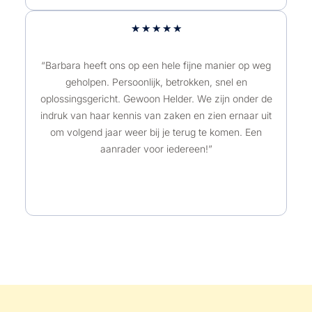
5
W
★
★
★
★
★
v
a
a
a
“Barbara heeft ons op een hele fijne manier op weg
n
geholpen. Persoonlijk, betrokken, snel en
r
5
oplossingsgericht. Gewoon Helder. We zijn onder de
d
indruk van haar kennis van zaken en zien ernaar uit
e
om volgend jaar weer bij je terug te komen. Een
r
aanrader voor iedereen!”
i
n
g
5
v
a
n
5