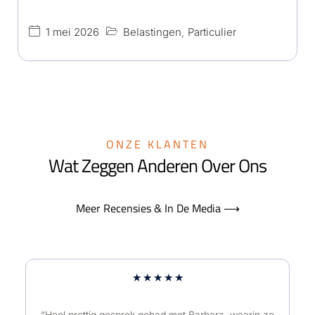
1 mei 2026
Belastingen
,
Particulier
ONZE KLANTEN
Wat Zeggen Anderen Over Ons
Meer Recensies & In De Media ⟶
W
★
★
★
★
★
a
a
“Heel prettig gesprek gehad met Barbara, waarin ze