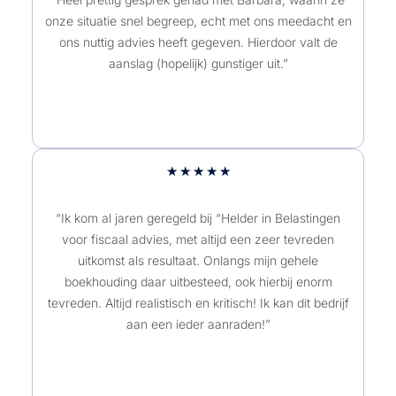
onze situatie snel begreep, echt met ons meedacht en
r
ons nuttig advies heeft gegeven. Hierdoor valt de
d
aanslag (hopelijk) gunstiger uit.”
e
r
i
n
g
W
★
★
★
★
★
5
a
v
a
“Ik kom al jaren geregeld bij “Helder in Belastingen
a
voor fiscaal advies, met altijd een zeer tevreden
r
uitkomst als resultaat. Onlangs mijn gehele
n
d
boekhouding daar uitbesteed, ook hierbij enorm
5
e
tevreden. Altijd realistisch en kritisch! Ik kan dit bedrijf
r
aan een ieder aanraden!”
i
n
g