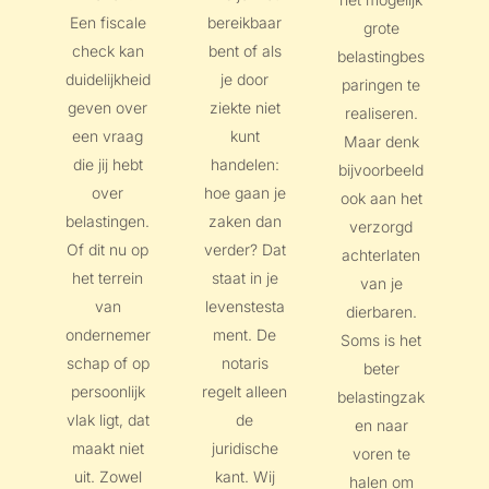
Een fiscale
bereikbaar
grote
check kan
bent of als
belastingbes
duidelijkheid
je door
paringen te
geven over
ziekte niet
realiseren.
een vraag
kunt
Maar denk
die jij hebt
handelen:
bijvoorbeeld
over
hoe gaan je
ook aan het
belastingen.
zaken dan
verzorgd
Of dit nu op
verder? Dat
achterlaten
het terrein
staat in je
van je
van
levenstesta
dierbaren.
ondernemer
ment. De
Soms is het
schap of op
notaris
beter
persoonlijk
regelt alleen
belastingzak
vlak ligt, dat
de
en naar
maakt niet
juridische
voren te
uit. Zowel
kant. Wij
halen om