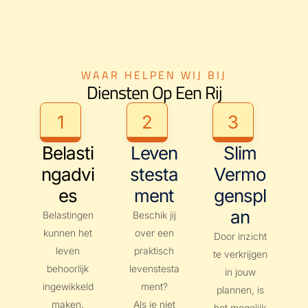
WAAR HELPEN WIJ BIJ
Diensten Op Een Rij
1
2
3
Belasti
Leven
Slim
Ngadvi
Stesta
Vermo
Es
Ment
Genspl
An
Belastingen
Beschik jij
kunnen het
over een
Door inzicht
leven
praktisch
te verkrijgen
behoorlijk
levenstesta
in jouw
ingewikkeld
ment?
plannen, is
maken.
Als je niet
het mogelijk